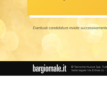
Eventuali candidature inviate successivamente
© Tecniche Nuove Spa. Tutti i 
Sede legale Via Eritrea 21 -