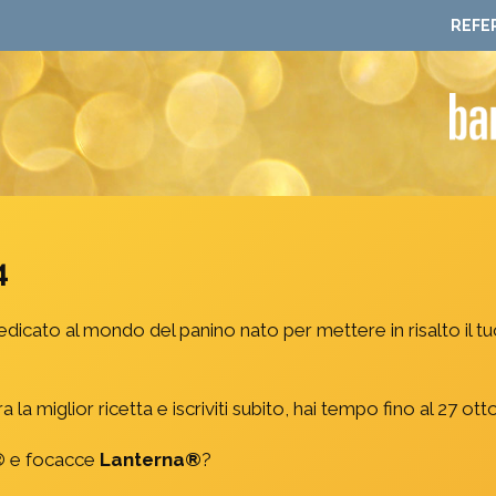
REFE
4
edicato al mondo del panino nato per mettere in risalto il tu
 la miglior ricetta e iscriviti subito, hai tempo fino al 27 ott
®
e focacce
Lanterna®
?