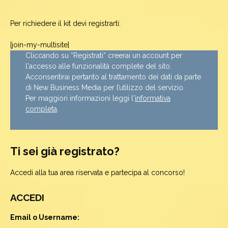
Per richiedere il kit devi registrarti:
[join-my-multisite]
Cliccando su “Registrati” creerai un account per
l'accesso alle funzionalità complete del sito.
Acconsentirai pertanto al trattamento dei dati da parte
di New Business Media per l’utilizzo del servizio.
Per maggiori informazioni leggi l'
informativa
completa
.
Ti sei già registrato?
Accedi alla tua area riservata e partecipa al concorso!
ACCEDI
Email o Username: